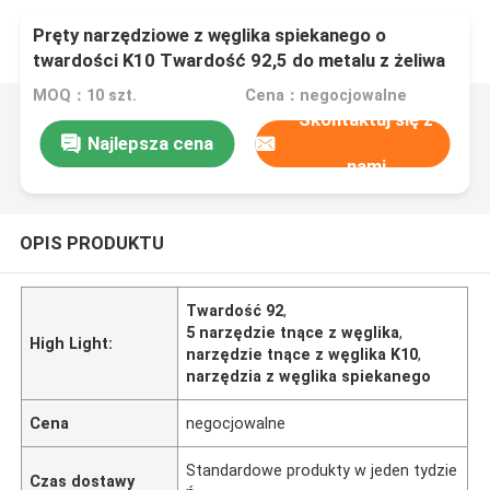
Pręty narzędziowe z węglika spiekanego o
twardości K10 Twardość 92,5 do metalu z żeliwa
szarego
MOQ：10 szt.
Cena：negocjowalne
Skontaktuj się z
Najlepsza cena
nami
OPIS PRODUKTU
Twardość 92
,
5 narzędzie tnące z węglika
,
High Light:
narzędzie tnące z węglika K10
,
narzędzia z węglika spiekanego
Cena
negocjowalne
Standardowe produkty w jeden tydzie
Czas dostawy