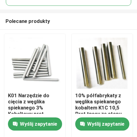
Polecane produkty
K01 Narzędzie do
10% półfabrykaty z
Dom
cięcia z węglika
węglika spiekanego
spiekanego 3%
kobaltem K1C 10,5
Kobaltowy pręt
Pręt tnący ze stopu
Produkty
wolframowy do deski
aluminium
Wyślij zapytanie
Wyślij zapytanie
do golenia
O nas