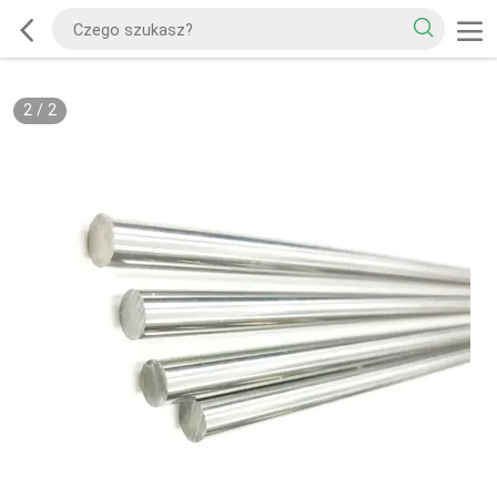
2
/
2