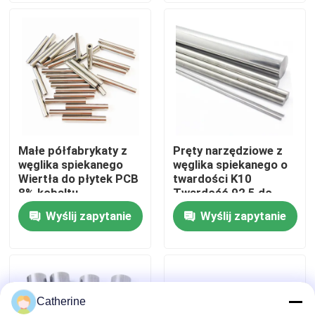
Wycieczka po fabryce
Kontrola jakości
Skontaktuj się z nami
Małe półfabrykaty z
Pręty narzędziowe z
węglika spiekanego
węglika spiekanego o
Aktualności
Wiertła do płytek PCB
twardości K10
8% kobaltu
Twardość 92,5 do
metalu z żeliwa
Wyślij zapytanie
Wyślij zapytanie
Poprosić o wycenę
szarego
pręt z węglika wolframu
Catherine
Pręty z węglika z fazowaniem