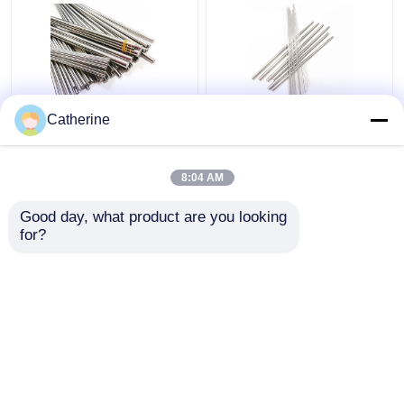
Catherine
8% kobaltowe pręty z
K10F Narzędzia do
węglika wolframu h6 /
cięcia prętów z węglika
h5 6mm Średnica
wolframu 6% kobaltu
8:04 AM
330mm Leght
do stopów aluminium
Najlepsza cena
Najlepsza cena
Good day, what product are you looking 
for?
Skontaktuj się z
Skontaktuj się z
nami
nami
Zobacz więcej