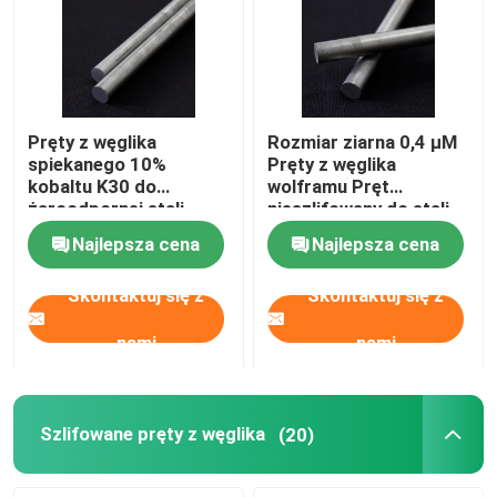
Pręty z węglika
Rozmiar ziarna 0,4 μM
spiekanego 10%
Pręty z węglika
kobaltu K30 do
wolframu Pręt
żaroodpornej stali
nieszlifowany do stali
stopowej
stopowej
Najlepsza cena
Najlepsza cena
Skontaktuj się z
Skontaktuj się z
nami
nami
Szlifowane pręty z węglika
(20)