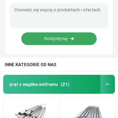
Frez do grawerowania z węglików spiekanych HRA 94 Odporność na zużycie
K01 Narzędzie do cięcia z węglika spiekanego 3% Kobaltowy pręt wolframowy do deski do golenia
Frezy z węglików spiekanych
Pręty narzędziowe z węglika spiekanego o twardości K10 Twardość 92,5 do metalu z żeliwa szarego
10% półfabrykaty z węglika spiekanego kobaltem K1C 10,5 Pręt tnący ze stopu aluminium
Nieszlifowane pręty z węglików spiekanych
K40 Półwyroby do frezowania z węglików spiekanych Metale nieżelazne Frezy trzpieniowe HRA 92,2
HRA92.5 Półfabrykaty z węglików spiekanych 12% kobaltu do wytwarzania frezów palcowych
Szlifowane pręty z węglika
Wiertła z węglików spiekanych
INNE KATEGORIE OD NAS
Spiralny otwór na chłodziwo
pręt z węglika wolframu
(21)
Węglikowy pręt z prostym otworem
Pasek z węglika wolframu