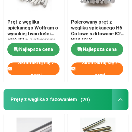
Puste zadziory z węglika wolframu
Pręt z węglika
Polerowany pręt z
spiekanego Wolfram o
węglika spiekanego H6
kołki z węglika wolframu
wysokiej twardości
Gotowe szlifowane K20
HRA 92,5 z otworami
HRA 92,8
na chłodziwo
Najlepsza cena
Najlepsza cena
Bity z węglika spiekanego
Skontaktuj się z
Skontaktuj się z
nami
nami
Pręty z węglika z fazowaniem
(20)