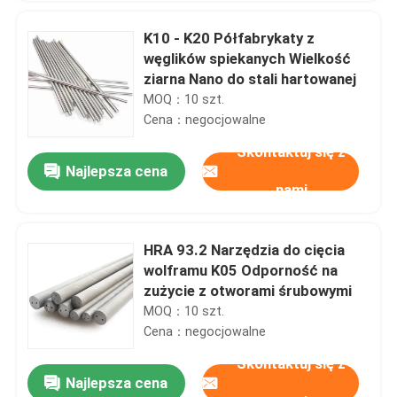
K10 - K20 Półfabrykaty z
węglików spiekanych Wielkość
ziarna Nano do stali hartowanej
MOQ：10 szt.
Cena：negocjowalne
Skontaktuj się z
Najlepsza cena
nami
HRA 93.2 Narzędzia do cięcia
wolframu K05 Odporność na
zużycie z otworami śrubowymi
MOQ：10 szt.
Cena：negocjowalne
Skontaktuj się z
Najlepsza cena