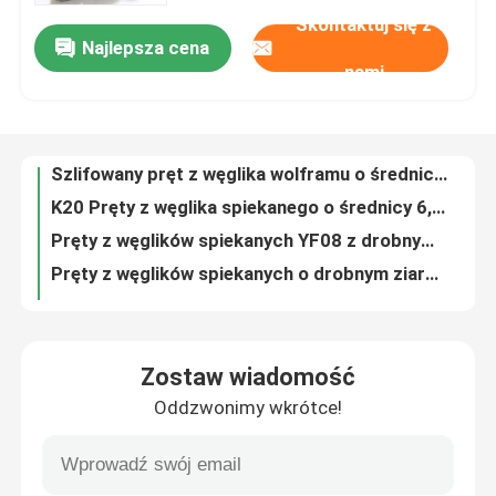
Skontaktuj się z
Najlepsza cena
Pręty z węglików spiekanych 5,5 mm z fazowaniem HV30 1950 cięte na długość pręta
Wycieczka po fabryce
nami
Szlifowany pręt z węglika wolframu o średnicy 6,85 mm Odporny na korozję
K20 Pręty z węglika spiekanego o średnicy 6,5 mm do wiercenia w stopie aluminium
Kontrola jakości
Pręty z węglików spiekanych YF08 z drobnym szlifem do wierteł PCB
Pręty z węglików spiekanych o drobnym ziarnie z fazowaniem YG6X K20 o długości 50 mm
Skontaktuj się z nami
Pręty z węglika spiekanego wykończone rdzeniem z fazą K30 Solid do części zużywających się
YL10.2 Szlifowane pręty z węglika spiekanego z fazowaniem o drobnym ziarnie h6 Ra 0,2
Aktualności
Pręty z węglika spiekanego z wykończeniem wolframowym z pojedynczym prostym otworem fazowanym YL10.2
Pręty z węglika spiekanego HRA 91.9 H6 YL10.2 K30 - K40 do dysz natryskowych
Poprosić o wycenę
Ra 0,2 Frezy z węglika spiekanego K30 K40 Frezy do stali nierdzewnej
Zostaw wiadomość
YL10.2 Narzędzia do cięcia z węglika spiekanego Frez trzpieniowy OD 1,6 mm Długość 20 mm
Oddzwonimy wkrótce!
pręt z węglika wolframu
0,7 μM Frezy z węglików spiekanych Frez Endmill K40 OD 2,35 mm Rozmiar drobnego ziarna
Frezy z drobnoziarnistego węglika spiekanego Pręty Ø4 × 40 mm h6 h5 Tolerancja
Ultracienkie półfabrykaty z węglika spiekanego Pręty K50 do materiałów z włókna szklanego
Pręty z węglika z fazowaniem