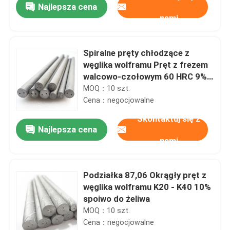
Najlepsza cena
nami
Spiralne pręty chłodzące z
węglika wolframu Pręt z frezem
walcowo-czołowym 60 HRC 9%
spoiwo
MOQ：10 szt.
Cena：negocjowalne
Skontaktuj się z
Najlepsza cena
nami
Dom
Podziałka 87,06 Okrągły pręt z
węglika wolframu K20 - K40 10%
Produkty
spoiwo do żeliwa
MOQ：10 szt.
Cena：negocjowalne
O nas