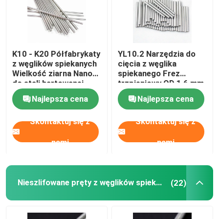
K10 - K20 Półfabrykaty
YL10.2 Narzędzia do
z węglików spiekanych
cięcia z węglika
Wielkość ziarna Nano
spiekanego Frez
do stali hartowanej
trzpieniowy OD 1,6 mm
Długość 20 mm
Najlepsza cena
Najlepsza cena
Skontaktuj się z
Skontaktuj się z
nami
nami
Nieszlifowane pręty z węglików spiekanych
(22)