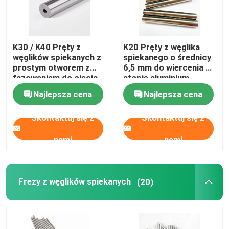
K30 / K40 Pręty z
K20 Pręty z węglika
węglików spiekanych z
spiekanego o średnicy
prostym otworem z
6,5 mm do wiercenia w
fazowaniem do cięcia
stopie aluminium
stali
Najlepsza cena
Najlepsza cena
Skontaktuj się z
Skontaktuj się z
nami
nami
Frezy z węglików spiekanych
(20)