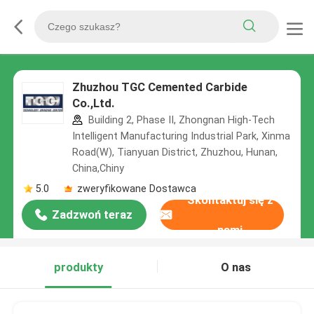
Zhuzhou TGC Cemented Carbide
Co.,Ltd.
Building 2, Phase II, Zhongnan High-Tech
Intelligent Manufacturing Industrial Park, Xinma
Road(W), Tianyuan District, Zhuzhou, Hunan,
China,Chiny
5.0
zweryfikowane Dostawca
Skontaktuj się z
Zadzwoń teraz
nami
produkty
O nas