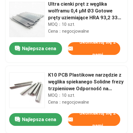
Ultra cienki pręt z węglika
wolframu 0,4 μM Ø3 Gotowe
pręty uziemiające HRA 93,2 330
mm
MOQ：10 szt.
Cena：negocjowalne
Skontaktuj się z
Najlepsza cena
nami
K10 PCB Plastikowe narzędzie z
węglika spiekanego Solidne frezy
trzpieniowe Odporność na
zużycie
MOQ：10 szt.
Cena：negocjowalne
Skontaktuj się z
Najlepsza cena
nami