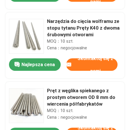
nami
Narzędzia do cięcia wolframu ze
stopu tytanu Pręty K40 z dwoma
śrubowymi otworami
MOQ：10 szt.
Cena：negocjowalne
Skontaktuj się z
Najlepsza cena
nami
Pręt z węglika spiekanego z
prostym otworem OD 8 mm do
wiercenia półfabrykatów
MOQ：10 szt.
Cena：negocjowalne
Skontaktuj się z